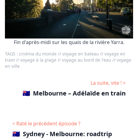
Fin d'après-midi sur les quais de la rivière Yarra.
TAGS :
cinéma du monde
//
voyage en bateau
//
voyage en
tram
//
voyage à la plage
//
voyage au bord de l'eau
//
voyage
en ville
La suite, vite ! >
🇦🇺
Melbourne – Adélaïde en train
< Raté le précédent épisode ?
🇦🇺
Sydney - Melbourne: roadtrip