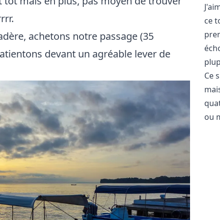
t tôt mais en plus, pas moyen de trouver
J'ai
rrr.
ce t
pren
cadère, achetons notre passage (35
écho
patientons devant un agréable lever de
plup
Ce s
mais
qua
ou 