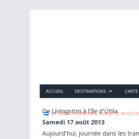
ACCUEIL
DESTINATIONS
CARTE
De Livingston à l'île d'Útila
🇭🇳
LA CEIBA, HONDURAS, PUBLIÉ LE
16 OCTO
Samedi 17 août 2013
Aujourd'hui, journée dans les tran