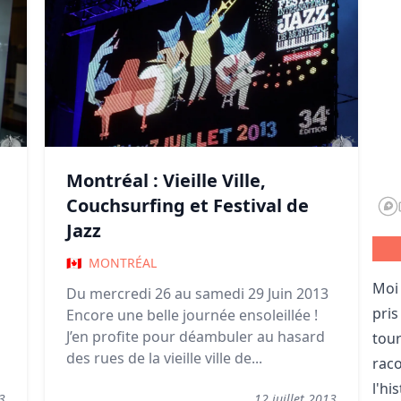
Montréal : Vieille Ville,
Couchsurfing et Festival de
Jazz
🇨🇦
MONTRÉAL
Moi 
Du mercredi 26 au samedi 29 Juin 2013
pris
Encore une belle journée ensoleillée !
J’en profite pour déambuler au hasard
tou
des rues de la vieille ville de...
raco
l'hi
3
12 juillet 2013