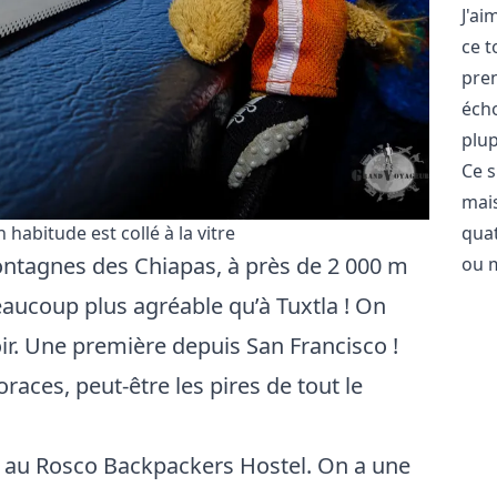
J'ai
ce t
pren
écho
plup
Ce s
mais
qua
n habitude est collé à la vitre
ontagnes des Chiapas, à près de 2 000 m
ou 
eaucoup plus agréable qu’à Tuxtla ! On
oir. Une première depuis
San Francisco
!
races, peut-être les pires de tout le
e au
Rosco Backpackers Hostel
. On a une