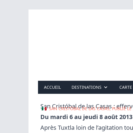
ACCUEIL
DESTINATIONS
CARTE
San Cristóbal de las Casas : effer
🇲🇽
SAN CRISTÓBAL DE LAS CASAS, PUBLIÉ LE
Du mardi 6 au jeudi 8 août 2013
Après
Tuxtla loin de l’agitation to